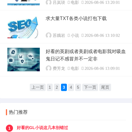
吕岚琰
电影
2026-08-06 13:20:01
求大量TXT各类小说打包下载
苏娥岩
小说
2026-08-06 13:10:02
好看的英剧或者美剧或者电影我对吸血
鬼日记不感冒并不一定非
费芳龙
电影
2026-08-06 13:09:01
上一页
1
2
3
4
5
下一页
尾页
热门推荐
好看的GL小说这几本别错过
1