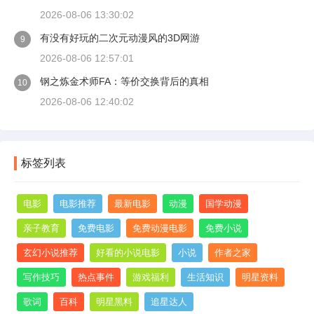
在美国南部的沼泽地带，那里有一种通过基因工程改造出来
2026-08-06 13:30:02
的怪鱼。科学家为了控制一种食人鱼的数量，把不同鱼类的
有没有好玩的二次元动漫风的3D网游
基因拼接在一起，结果创造出了异常凶猛的新物种。这些鱼
9
不仅体型巨大，而且能像蛇一样在泥地里爬行，甚至能在岸
2026-08-06 12:57:01
边伏击人类。
钢之炼金术师FA：等价交换背后的真相
10
2026-08-06 12:40:02
标签列表
电影
电影推荐
最新电影
动漫
国学动漫
亲子教育
免费电影
免费动漫电影
免费小说
玄幻小说推荐
好看的小说电影
小说
作者之家
写作技巧
热点事件
游戏福利
生活知识
明星资料
歌词
百科
明星黑料
追星达人