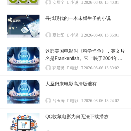
安眉全
小说
2026-08-06 13:40:01
寻找现代的一本未婚生子的小说
夏壮阳
小说
2026-08-06 13:36:01
这部美国电影叫《科学怪鱼》，英文片
名是Frankenfish。它上映于2004年，
是一部标准的怪物恐怖片。影片的故事
郭晨璐
电影
2026-08-06 13:30:02
发生在美国南部的沼泽地带，那里有一
种通过基因工程改造出来的怪鱼。科学
大圣归来电影高清版谁有
家为了控制一种食人鱼的数量，把不同
鱼类的基因拼接在一起，结果创造出了
吕玉涛
电影
2026-08-06 13:24:02
异常凶猛的新物种。这些鱼不仅体型巨
大，而且能像蛇一样在泥地里爬行，甚
QQ收藏电影为何无法下载播放
至能在岸边伏击人类。