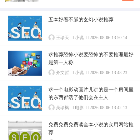
怪升级，它自从上世纪中叶进入文学视野后，就
一直在严肃类型文学和流行读物之间游走，诞生
了不少值得反复咀嚼的文本。如果要找一部公认
五本好看不腻的玄幻小说推荐
的开山之作，理查德·马特森的《我是传奇》无
法绕过。这部1954年出版的小说篇幅很短，却奠
定...
王珍天
小说
2026-08-06 13:50:14
求推荐恐怖小说要恐怖的不要推理最好
是第一人称
齐文哲
小说
2026-08-06 13:48:23
求一个电影动画片儿讲的是一个房间里
的东西都活了他们会在主人
吴珍枫
电影
2026-08-06 13:42:13
免费免费免费读全本小说的实用网站推
荐