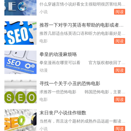
果喜欢看贴近生活得，用生活的琐屑所营造的绝
还要多才多艺结局要好
什么穿越言情小说好看女主很聪明很厉害结局好
望，个人觉得【悲伤逆流成河】不错诶；至于
不纠结的最好带 以下是一些符合您要求的穿
小说
阅读
【夏至未至】与【梦里花落知多少】，个。郭敬
越言情小说推荐：《凤逆天下》作者：风弄。这
明都有什...
本小说讲述了现代女 手穿越到古代，成为丞相府
推荐一下对学习英语有帮助的电影或者电
庶女的故事。她凭借聪明才智和现代知识，在古
视剧
推荐几部适合练英语口语和听力的电影最好是比
代世界中闯出一片天地，最终成为一代传奇。小
较简单点的 电视剧：《老友记》又名：六人
电影
阅读
说情节紧凑，女主角性格坚韧聪明，结局HE。
行《实习医生格蕾》《绯闻女孩》这些基本是新
《神...
东方老师推荐的。《绯闻女孩》是有位高考状元
拳皇的动漫麻烦咯
说的，她说自己。另外可以看你感兴趣的美国电
拳皇漫画在哪里可以看 官方版权都收回了，
影如果你要练美式英语的话，因为兴趣就是动
不好找啊。除了有人提前保存下来拳皇漫画流
动漫
阅读
力，会使得你对学习英语口语和听力觉得简单
程 拳皇漫画的流程如下：拳皇R93年拳皇94
些。例如《...
94年拳皇95日、拳皇95港94年拳皇京95—96年
寻找一个关于小丑的恐怖电影
拳皇96日、拳皇96港96年拳皇9797年拳皇RX00
求推荐一些恐怖电影 韩国恐怖电影，主要事
计划2000年拳皇2001、拳皇RX音巢完结篇2001
件线索就是一群年轻人作 探险，突脸镜头较多。
电影
阅读
年拳皇200...
《无名女尸》：英文名为TheAutopsyofJaneDo
e，是一部惊悚/悬疑类型的恐怖电影。《鬼
末日丧尸小说佳作细数
影》：泰国恐怖电影，整体剧情还算及格，最后
当然有，而且这个题材的成熟作品远超一般读者
一个大反转让人头皮发麻。《小丑回魂》：这是
的想象。丧尸小说并非只是通俗网络文学里的打
小说
阅读
一个直面恐惧的剧本，猛鬼街式。一...