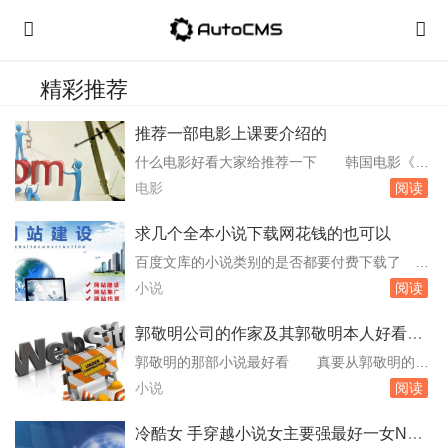
精彩推荐
推荐一部电影上课要介绍的
什么电影好看大家给推荐一下 韩国电影《假
如爱有天意》堪称经典的作品，它的导演兼编剧
电影
阅读
就是当年执导拍摄了《我的野蛮女友》的郭在
容。这部电影当年人气很高，而且里。真的是一
求几个全本小说下载网花钱的也可以
部超好的爱情片，说实话我也潸然泪下了，我想
百度文库的小说类别的是否都要付费下载了
再看一遍，因为我太久没有被感动了～～～假如
不一定都要收费的。有些小说是vip文所以可能要
小说
阅读
爱有。。。天意？？要去相信吗？11、但是。孩
收费。不过狗狗里的电子书都是免费的比较划算
子九年...
手机下载个什么软件便可以下载小说看了 手
郭敬明公司的作家及其郭敬明本人好看的
机下载小说的软件推荐如下：QQ浏览器：手机
小说有哪些
郭敬明的那部小说最好看 真要从郭敬明的小
QQ浏览器是腾讯公司推出的一款浏览器，它不
说里挑最好看的，真的很难说。其实主要还是要
小说
阅读
仅提供快速、稳定的网络浏览体验，还集成了小
看个人的喜好。如果喜欢看那种用华美语言所堆
说...
砌出来的哀伤与空寂的，就是去看【幻城】；如
冷酷女 手穿越小说女主要强最好一女N男